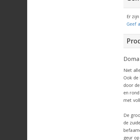
Er zij
Geef a
Prod
Domai
Niet all
Ook de 
door de 
en rond
met vol
De groot
de zuid
befaa
geur op