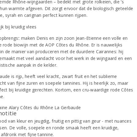
emde Rhône-wijngaarden – bedekt met grote rolkeien, die ’s
hun warmte afgeven. Dit zorgt ervoor dat de biologisch geteelde
e, syrah en carignan perfect kunnen rijpen.
opbrengst maken Denis en zijn zoon Jean-Etienne een volle en
de rode biowijn met de AOP Côtes du Rhône. Er is nauwelijks
l in de manier van produceren met de duurdere Cairannes: hij
emaakt met veel aandacht voor het werk in de wijngaard en een
stische aanpak in de kelder.
ude is rijp, heeft veel kracht, zwart fruit en het sublieme
ht van fijne zuren en soepele tannines. Hij is heerlijk zo, maar
fect bij kruidige gerechten. Kortom, een cru-waardige rode Côtes
e.
notitie
od van kleur en jeugdig, fruitig en pittig van geur - met nuances
sen. De volle, soepele en ronde smaak heeft een kruidige,
 afdronk met fijne tannine.