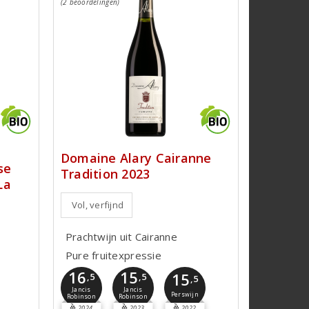
(2 beoordelingen)
Domaine Alary Cairanne
se
Tradition 2023
La
Vol, verfijnd
Prachtwijn uit Cairanne
Pure fruitexpressie
16
15
15
,5
,5
,5
Jancis
Jancis
Perswijn
Robinson
Robinson
2024
2023
2022