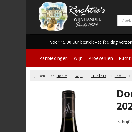
Voor 15.30 uur besteld=zelfde dag verzo
Aanbiedingen
Wijn
Proeverijen
Ruchti
Je bent hier:
Home
Wijn
Frankrijk
Rhône
Do
20
Schrijf