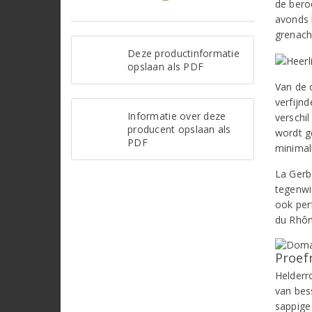
de bero
avonds 
grenach
Deze productinformatie
opslaan als PDF
Van de 
verfijn
Informatie over deze
verschi
producent opslaan als
wordt g
PDF
minimali
La Gerba
tegenwic
ook per
du Rhôn
Proef
Helderro
van bes
sappige