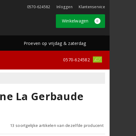
0570-624582
Inloggen
Klantenservice
Winkelwagen
0
Proeven op vrijdag & zaterdag
0570-624582
ône La Gerbaude
13 soortgelijke artikelen van dezelfde producent