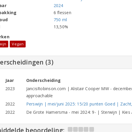
aar
2024
pakking
6 flessen
houd
750 ml
l
13,50%
rken
wijn
Vegan
erscheidingen (3)
Jaar
Onderscheiding
2023
JancisRobinson.com | Alistair Cooper MW - december
approachable
2022
Perswijn | mei/juni 2025: 15/20 punten Goed | Zacht
2022
De Grote Hamersma - mei 2024: 9- | Sterwijn | Kies 
iddelde beoordeling: