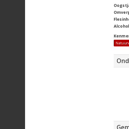
Oogstj
Omver
Flesin
Alcoho
Kenme
Natuur
Ond
Gem