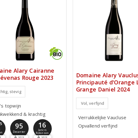
ine Alary Cairanne
Domaine Alary Vauclu
tévenas Rouge 2023
Principauté d'Orange 
Grange Daniel 2024
htig, stevig
Vol, verfijnd
’s topwijn
ukwekkend & krachtig
Verrukkelijke Vaucluse
16
,5
95
Opvallend verfijnd
s
Jancis
Decanter
on
Robinson
4
2023
2023