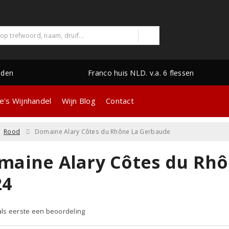
nden
Franco huis NLD. v.a. 6 flessen
e's Wijnhandel
Wijn Blog
Contact
Rood
Domaine Alary Côtes du Rhône La Gerbaude
maine Alary Côtes du Rh
24
 als eerste een beoordeling