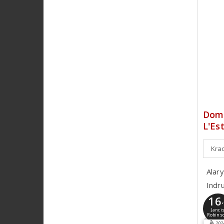
Doma
L'Es
Krac
Alary
Indr
16
Janci
Robins
202