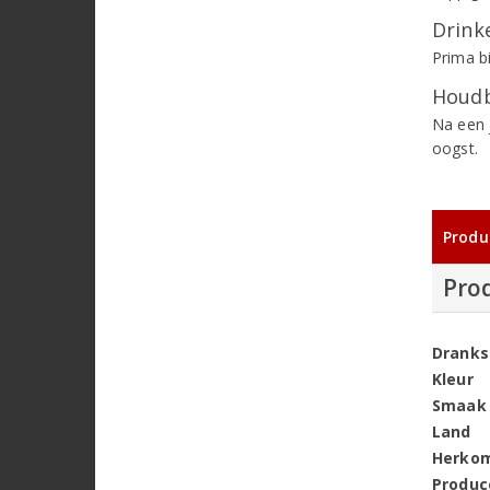
Drinke
Prima bi
Houdb
Na een 
oogst.
Produ
Pro
Dranks
Kleur
Smaak
Land
Herko
Produc