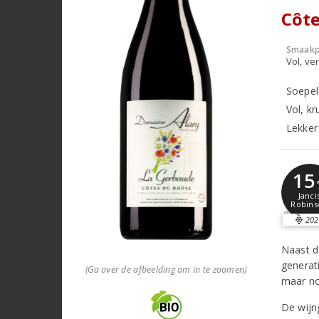
Côte
Smaakp
Vol, ver
Soepel
Vol, kr
Lekker 
15
Janci
Robins
202
Naast d
generat
(Ga over de afbeelding om in te zoomen)
maar no
De wijn