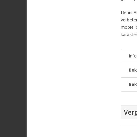
Denis Al
verbete
mobiel o
karakter
Inf
Bek
Bek
Verg