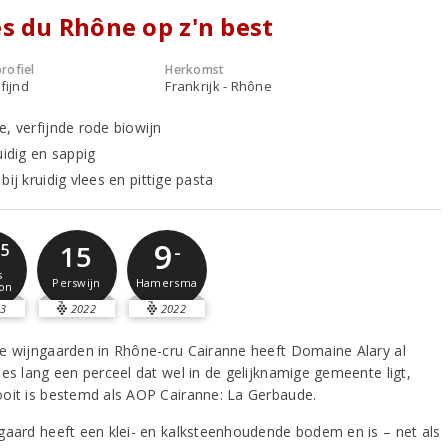
s du Rhône op z'n best
rofiel
Herkomst
fijnd
Frankrijk - Rhône
e, verfijnde rode biowijn
uidig en sappig
bij kruidig vlees en pittige pasta
9
15
,5
-
s
Perswijn
Hamersma
on
3
2022
2022
e wijngaarden in Rhône-cru Cairanne heeft Domaine Alary al
ies lang een perceel dat wel in de gelijknamige gemeente ligt,
oit is bestemd als AOP Cairanne: La Gerbaude.
gaard heeft een klei- en kalksteenhoudende bodem en is – net als