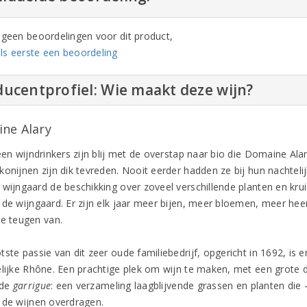
n geen beoordelingen voor dit product,
ls eerste een beoordeling
ucentprofiel: Wie maakt deze wijn?
ne Alary
een wijndrinkers zijn blij met de overstap naar bio die Domaine Ala
konijnen zijn dik tevreden. Nooit eerder hadden ze bij hun nachtel
wijngaard de beschikking over zoveel verschillende planten en kruid
 de wijngaard. Er zijn elk jaar meer bijen, meer bloemen, meer heer
le teugen van.
ste passie van dit zeer oude familiebedrijf, opgericht in 1692, is en 
elijke Rhône. Een prachtige plek om wijn te maken, met een grote d
mde
garrigue
: een verzameling laagblijvende grassen en planten die 
 de wijnen overdragen.