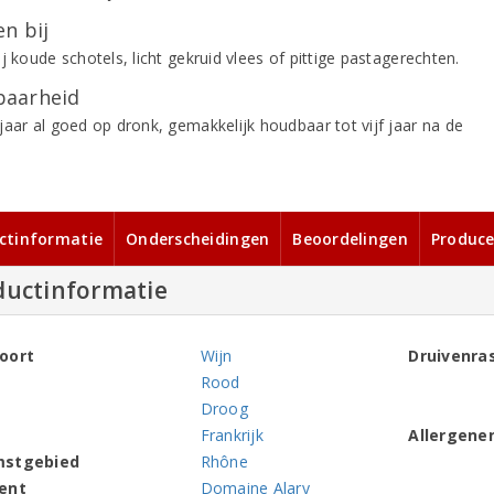
n bij
j koude schotels, licht gekruid vlees of pittige pastagerechten.
aarheid
jaar al goed op dronk, gemakkelijk houdbaar tot vijf jaar na de
ctinformatie
Onderscheidingen
Beoordelingen
Produce
ductinformatie
oort
Wijn
Druivenra
Rood
Droog
Frankrijk
Allergene
mstgebied
Rhône
ent
Domaine Alary