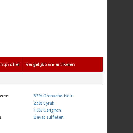
ntprofiel
Vergelijkbare artikelen
ssen
65% Grenache Noir
25% Syrah
10% Carignan
n
Bevat sulfieten