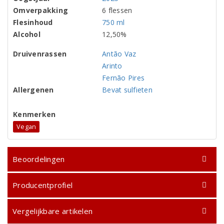
Omverpakking
6 flessen
Flesinhoud
750 ml
Alcohol
12,50%
Druivenrassen
Antão Vaz
Arinto
Fernão Pires
Allergenen
Bevat sulfieten
Kenmerken
Vegan
Beoordelingen
Producentprofiel
Vergelijkbare artikelen