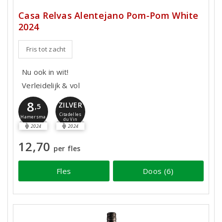
Casa Relvas Alentejano Pom-Pom White
2024
Fris tot zacht
Nu ook in wit!
Verleidelijk & vol
8
ZILVER
,5
Citadelles
Hamersma
du Vin
2024
2024
12,70
per fles
Fles
Doos (6)