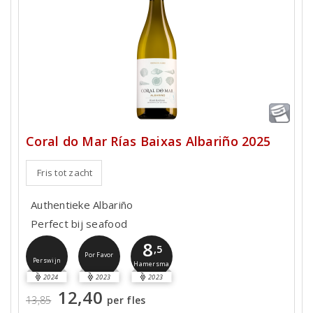
Coral do Mar Rías Baixas Albariño 2025
Fris tot zacht
Authentieke Albariño
Perfect bij seafood
8
,5
Por Favor
Perswijn
Hamersma
2024
2023
2023
12,40
13,85
per fles