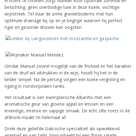
efficiënt te snoeien zorgt Manuel voor optimale zoninval en
beluchting; geen overbodige luxe in deze koele, vochtige
wijnstreek. Tel daar de arme granietbodems met hun
optimale drainage bij op en je begrijpt waarom hij perfect
rijpe en gezonde druiven kan oogsten.
Omdat Manuel zoveel mogelijk van de frisheid en het karakter
van de druif wil uitdrukken in de wijn, houdt hij het in de
kelder simpel. Na de persing volgen een koele vergisting en
rijping in roestvrijstalen tanks.
Het resultaat is een exemplarische Albariño met een
aromatische geur van groene appel en limoen en een
levendige, intense en sappige smaak. De licht zilte toets in de
afdronk maakt ‘m helemaal af.
Drink deze geliefde Galicische specialiteit als opwekkend
aperitief en aan tafel, bijvoorbeeld bij een frisse salade,