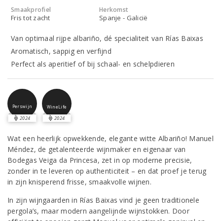
Smaakprofiel
Herkomst
Fris tot zacht
Spanje - Galicië
Van optimaal rijpe albariño, dé specialiteit van Rías Baixas
Aromatisch, sappig en verfijnd
Perfect als aperitief of bij schaal- en schelpdieren
Perswijn
WineLife
2024
2024
Wat een heerlijk opwekkende, elegante witte Albariño! Manuel
Méndez, de getalenteerde wijnmaker en eigenaar van
Bodegas Veiga da Princesa, zet in op moderne precisie,
zonder in te leveren op authenticiteit – en dat proef je terug
in zijn knisperend frisse, smaakvolle wijnen.
In zijn wijngaarden in Rías Baixas vind je geen traditionele
pergola’s, maar modern aangelijnde wijnstokken. Door