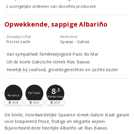
2 soortgelijke artikelen van dezelfde producent
Opwekkende, sappige Albariño
Smaakprofiel
Herkomst
Fris tot zacht
Spanje - Galicië
Van sympathiek familiewijngoed Pazo do Mar
Uit de koele Galicische streek Rías Baixas
Heerlijk bij seafood, groentegerechten en zachte kazen
8
,5
Por Favor
Perswijn
Hamersma
2024
2023
2023
De koele, noordwestelijke Spaanse streek Galicië staat garant
voor knisperend frisse, fruitige en elegante wijnen.
Bijvoorbeeld deze heerlijke Albariño uit Rías Baixas.