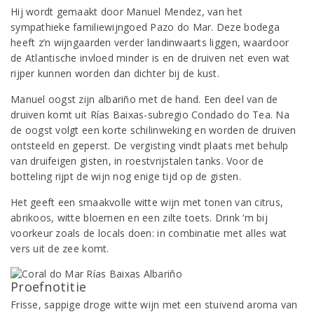
Hij wordt gemaakt door Manuel Mendez, van het
sympathieke familiewijngoed Pazo do Mar. Deze bodega
heeft z’n wijngaarden verder landinwaarts liggen, waardoor
de Atlantische invloed minder is en de druiven net even wat
rijper kunnen worden dan dichter bij de kust.
Manuel oogst zijn albariño met de hand. Een deel van de
druiven komt uit Rías Baixas-subregio Condado do Tea. Na
de oogst volgt een korte schilinweking en worden de druiven
ontsteeld en geperst. De vergisting vindt plaats met behulp
van druifeigen gisten, in roestvrijstalen tanks. Voor de
botteling rijpt de wijn nog enige tijd op de gisten.
Het geeft een smaakvolle witte wijn met tonen van citrus,
abrikoos, witte bloemen en een zilte toets. Drink ‘m bij
voorkeur zoals de locals doen: in combinatie met alles wat
vers uit de zee komt.
Proefnotitie
Frisse, sappige droge witte wijn met een stuivend aroma van