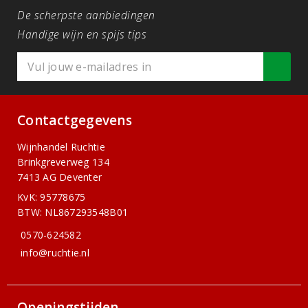
De scherpste aanbiedingen
Handige wijn en spijs tips
Contactgegevens
Wijnhandel Ruchtie
Brinkgreverweg 134
7413 AG Deventer
KvK: 95778675
BTW: NL867293548B01
0570-624582
info@ruchtie.nl
Openingstijden