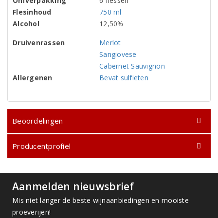
Omverpakking
6 flessen
Flesinhoud
750 ml
Alcohol
12,50%
Druivenrassen
Merlot
Sangiovese
Cabernet Sauvignon
Allergenen
Bevat sulfieten
Beoordelingen
Producentprofiel
Aanmelden nieuwsbrief
Mis niet langer de beste wijnaanbiedingen en mooiste
proeverijen!