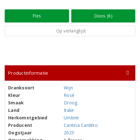
Fles
Doos (6)
Op verlanglijst
Productinformatie
Dranksoort
Wijn
Kleur
Rosé
Smaak
Droog
Land
Italië
Herkomstgebied
Umbrië
Producent
Cantina Cardèto
Oogstjaar
2025