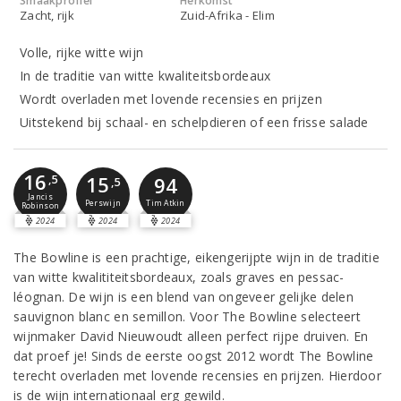
Smaakprofiel
Herkomst
Zacht, rijk
Zuid-Afrika - Elim
Volle, rijke witte wijn
In de traditie van witte kwaliteitsbordeaux
Wordt overladen met lovende recensies en prijzen
Uitstekend bij schaal- en schelpdieren of een frisse salade
16
15
,5
94
,5
Jancis
Perswijn
Tim Atkin
Robinson
2024
2024
2024
The Bowline is een prachtige, eikengerijpte wijn in de traditie
van witte kwalititeitsbordeaux, zoals graves en pessac-
léognan. De wijn is een blend van ongeveer gelijke delen
sauvignon blanc en semillon. Voor The Bowline selecteert
wijnmaker David Nieuwoudt alleen perfect rijpe druiven. En
dat proef je! Sinds de eerste oogst 2012 wordt The Bowline
terecht overladen met lovende recensies en prijzen. Hierdoor
is de wijn internationaal erg gewild.