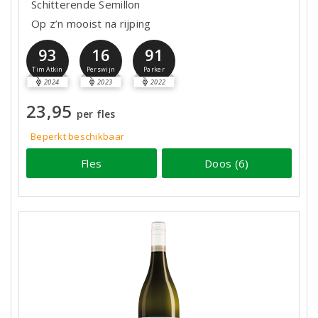
Schitterende Semillon
Op z’n mooist na rijping
93
16
91
Tim Atkin
Perswijn
Parker
2024
2023
2022
23,95
per fles
Beperkt beschikbaar
Fles
Doos (6)