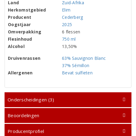
Land
Zuid-Afrika
Herkomstgebied
Elim
Producent
Cederberg
Oogstjaar
2025
Omverpakking
6 flessen
Flesinhoud
750 ml
Alcohol
13,50%
Druivenrassen
63% Sauvignon Blanc
37% Sémillon
Allergenen
Bevat sulfieten
Onderscheidingen (3)
Beoordelingen
Producentprofiel