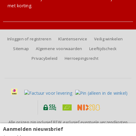
met korting.
Inloggen of registreren
Klantenservice
Veilig winkelen
Sitemap
Algemene voorwaarden
Leeftijdscheck
Privacybeleid
Herroepingsrecht
Alle prijzen zijn inclusief BTW, exclusief eventuele verzendkosten
(voor orders tot 6 flessen)
Aanmelden nieuwsbrief
Cederberg Elim Ghost Corner The Bowline 2025