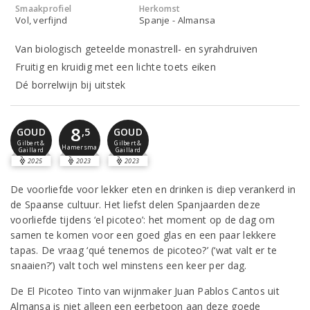
Smaakprofiel
Herkomst
Vol, verfijnd
Spanje - Almansa
Van biologisch geteelde monastrell- en syrahdruiven
Fruitig en kruidig met een lichte toets eiken
Dé borrelwijn bij uitstek
8
,5
GOUD
GOUD
Gilbert &
Gilbert &
Hamersma
Gaillard
Gaillard
2025
2023
2023
De voorliefde voor lekker eten en drinken is diep verankerd in
de Spaanse cultuur. Het liefst delen Spanjaarden deze
voorliefde tijdens ‘el picoteo’: het moment op de dag om
samen te komen voor een goed glas en een paar lekkere
tapas. De vraag ‘qué tenemos de picoteo?’ (‘wat valt er te
snaaien?’) valt toch wel minstens een keer per dag.
De El Picoteo Tinto van wijnmaker Juan Pablos Cantos uit
Almansa is niet alleen een eerbetoon aan deze goede