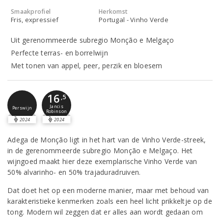
Smaakprofiel
Herkomst
Fris, expressief
Portugal - Vinho Verde
Uit gerenommeerde subregio Monção e Melgaço
Perfecte terras- en borrelwijn
Met tonen van appel, peer, perzik en bloesem
16
,5
Jancis
Perswijn
Robinson
2024
2024
Adega de Monção ligt in het hart van de Vinho Verde-streek,
in de gerenommeerde subregio Monção e Melgaço. Het
wijngoed maakt hier deze exemplarische Vinho Verde van
50% alvarinho- en 50% trajaduradruiven.
Dat doet het op een moderne manier, maar met behoud van
karakteristieke kenmerken zoals een heel licht prikkeltje op de
tong. Modern wil zeggen dat er alles aan wordt gedaan om