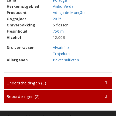
Land
Portugal
Herkomstgebied
Vinho Verde
Producent
Adega de Monção
Oogstjaar
2025
Omverpakking
6 flessen
Flesinhoud
750 ml
Alcohol
12,00%
Druivenrassen
Alvarinho
Trajadura
Allergenen
Bevat sulfieten
Onderscheidingen (3)
Beoordelingen (2)