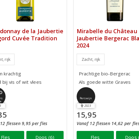
donnay de la Jaubertie
Mirabelle du Château 
gord Cuvée Tradition
Jaubertie Bergerac Bl
2024
t, rijk
Zacht, rijk
n krachtig
Prachtige bio-Bergerac
bij vis of wit vlees
Als goede witte Graves
D
rs
Perswijn
le
3
2023
85
15,95
12 flessen 9,95 per fles
Vanaf 12 flessen 14,62 per fle
Fles
Doos (6)
Fles
Doos 