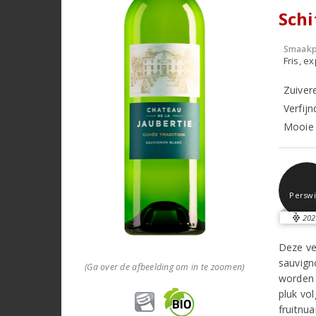
Schi
Smaakp
Fris, e
Zuiver
Verfijn
Mooie 
Perswi
202
Deze ve
sauvign
(Ga over de afbeelding om in te zoomen)
worden 
pluk vo
fruitnua