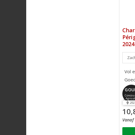
Char
Péri
2024
Zach
Vol e
Goed 
GOU
Concou
Agrico
202
10,
Vanaf 