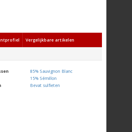
ntprofiel
Vergelijkbare artikelen
ssen
85% Sauvignon Blanc
15% Sémillon
n
Bevat sulfieten