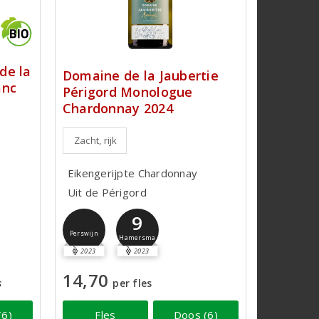
de la
Domaine de la Jaubertie
anc
Périgord Monologue
Chardonnay 2024
Zacht, rijk
Eikengerijpte Chardonnay
Uit de Périgord
9
Perswijn
Hamersma
2023
2023
14,70
s
per fles
(6)
Fles
Doos (6)