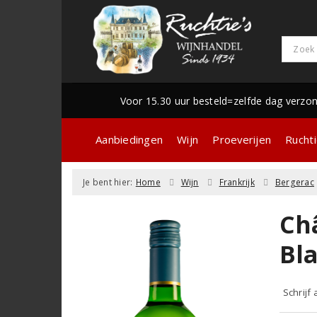
Voor 15.30 uur besteld=zelfde dag verzo
Aanbiedingen
Wijn
Proeverijen
Ruchti
Je bent hier:
Home
Wijn
Frankrijk
Bergerac
Ch
Bl
Schrijf