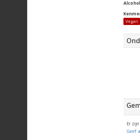
Alcoho
Kenme
Vegan
Ond
Gem
Er zij
Geef a