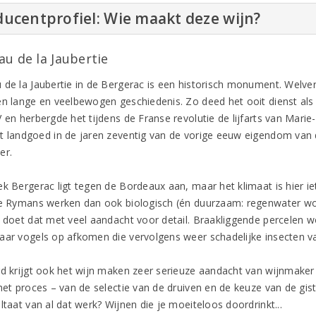
ucentprofiel: Wie maakt deze wijn?
au de la Jaubertie
 de la Jaubertie in de Bergerac is een historisch monument. Welve
en lange en veelbewogen geschiedenis. Zo deed het ooit dienst als 
V en herbergde het tijdens de Franse revolutie de lijfarts van Mar
t landgoed in de jaren zeventig van de vorige eeuw eigendom van 
er.
ek Bergerac ligt tegen de Bordeaux aan, maar het klimaat is hier ie
De Rymans werken dan ook biologisch (én duurzaam: regenwater wor
n doet dat met veel aandacht voor detail. Braakliggende percelen 
aar vogels op afkomen die vervolgens weer schadelijke insecten va
rd krijgt ook het wijn maken zeer serieuze aandacht van wijnmaker
het proces – van de selectie van de druiven en de keuze van de gist
ltaat van al dat werk? Wijnen die je moeiteloos doordrinkt...