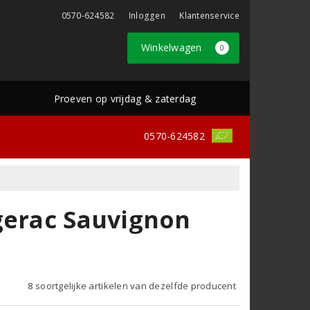
0570-624582
Inloggen
Klantenservice
Winkelwagen
0
Proeven op vrijdag & zaterdag
0570-624582
gerac Sauvignon
8 soortgelijke artikelen van dezelfde producent