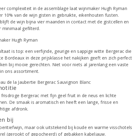
er complexiteit in de assemblage laat wijnmaker Hugh Ryman
r 10% van de wijn gisten in gebruikte, eikenhouten fusten.
lijft de wijn bijna vier maanden in contact met de gistcellen en
 minimaal gefilterd.
ltaat is top: een verfijnde, geurige en sappige witte Bergerac die
te Bordeaux in deze prijsklasse het nakijken geeft en zich perfect
nken bij mooie gerechten. Niet voor niets al jarenlang een vaste
in ons assortiment.
notitie
frisdroge Bergerac met fijn geel fruit in de neus en lichte
onen. De smaak is aromatisch en heeft een lange, frisse en
htige afdronk.
n bij
peritiefwijn, maar ook uitstekend bij koude en warme visschotels
orel (gerookt of gepocheerd) of gebakken kabeljauw.