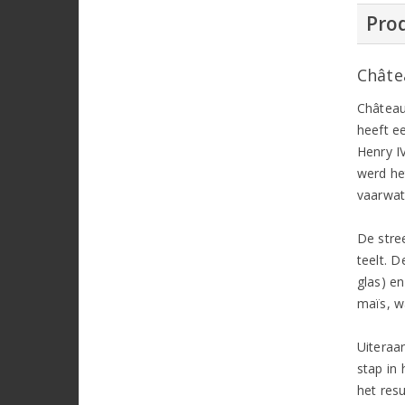
Prod
Châte
Château
heeft e
Henry I
werd he
vaarwat
De stre
teelt. 
glas) e
maïs, w
Uiteraa
stap in 
het resu