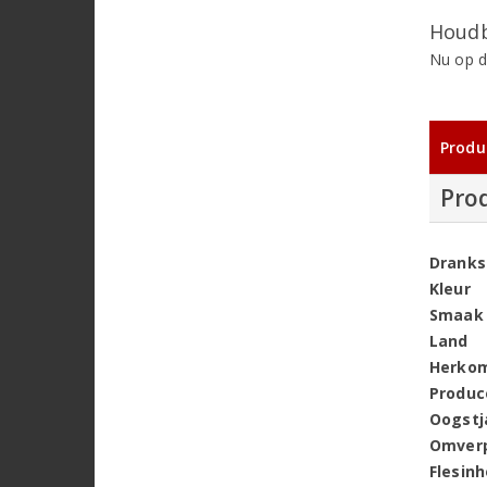
Houdb
Nu op d
Produ
Pro
Dranks
Kleur
Smaak
Land
Herko
Produc
Oogstj
Omver
Flesin