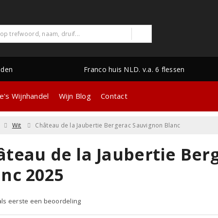
nden
Franco huis NLD. v.a. 6 flessen
e's Wijnhandel
Wijn Blog
Contact
Wit
Château de la Jaubertie Bergerac Sauvignon Blanc
âteau de la Jaubertie Ber
anc 2025
 als eerste een beoordeling