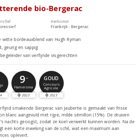
tterende bio-Bergerac
rofiel
Herkomst
xpressief
Frankrijk - Bergerac
e witte bordeauxblend van Hugh Ryman
d, geurig en sappig
begeleider van verfijnde visgerechten
9
-
GOUD
Concours
jn
Hamersma
Agricole
4
2023
2023
rfijnd smakende Bergerac van Jaubertie is gemaakt van frisse
on blanc aangevuld met rijpe, milde sémillon (15%). De druiven
‘s nachts geoogst, zodat ze koel verwerkt kunnen worden. Na de
lgt een korte inweking van de schil, wat een maximum aan
nces oplevert.