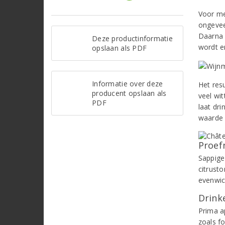
Voor me
ongevee
Daarna b
Deze productinformatie
wordt er
opslaan als PDF
Informatie over deze
Het resu
producent opslaan als
veel wit
PDF
laat dri
waarde 
Proef
Sappige 
citrust
evenwic
Drinke
Prima a
zoals f