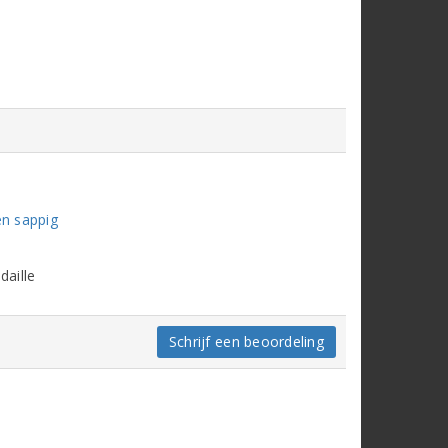
en sappig
daille
Schrijf een beoordeling