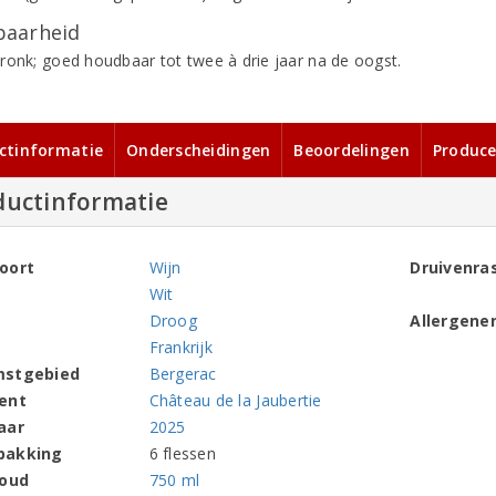
aarheid
ronk; goed houdbaar tot twee à drie jaar na de oogst.
ctinformatie
Onderscheidingen
Beoordelingen
Produce
ductinformatie
oort
Wijn
Druivenra
Wit
Droog
Allergene
Frankrijk
mstgebied
Bergerac
ent
Château de la Jaubertie
aar
2025
pakking
6 flessen
houd
750 ml