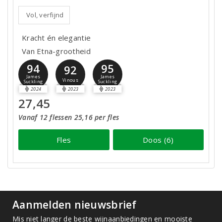
Vol, verfijnd
Kracht én elegantie
Van Etna-grootheid
94
95
92
James
James
Vinous
Suckling
Suckling
2024
2023
2023
27,45
Vanaf 12 flessen 25,16 per fles
Fles
Doos (6)
Aanmelden nieuwsbrief
Mis niet langer de beste wijnaanbiedingen en mooiste