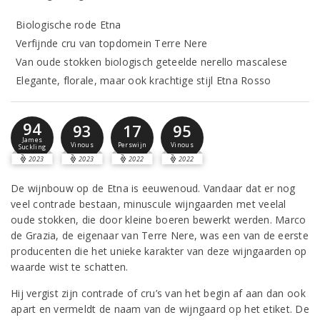
Biologische rode Etna
Verfijnde cru van topdomein Terre Nere
Van oude stokken biologisch geteelde nerello mascalese
Elegante, florale, maar ook krachtige stijl Etna Rosso
94
93
17
95
James
Vinous
Perswijn
Vinous
Suckling
2023
2023
2022
2022
De wijnbouw op de Etna is eeuwenoud. Vandaar dat er nog
veel contrade bestaan, minuscule wijngaarden met veelal
oude stokken, die door kleine boeren bewerkt werden. Marco
de Grazia, de eigenaar van Terre Nere, was een van de eerste
producenten die het unieke karakter van deze wijngaarden op
waarde wist te schatten.
Hij vergist zijn contrade of cru’s van het begin af aan dan ook
apart en vermeldt de naam van de wijngaard op het etiket. De