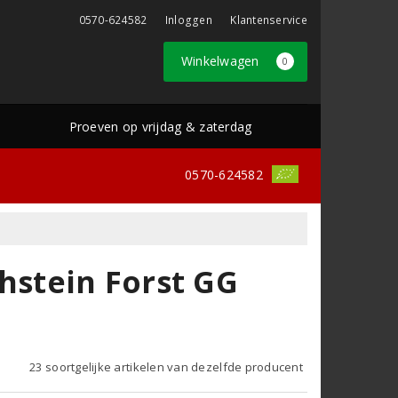
0570-624582
Inloggen
Klantenservice
Winkelwagen
0
Proeven op vrijdag & zaterdag
0570-624582
hstein Forst GG
23 soortgelijke artikelen van dezelfde producent