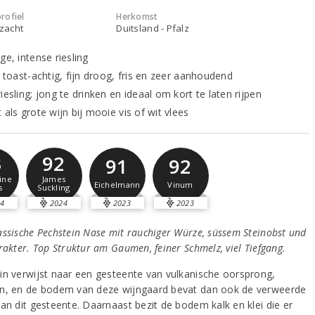
rofiel
Herkomst
 zacht
Duitsland - Pfalz
ge, intense riesling
, toast-achtig, fijn droog, fris en zeer aanhoudend
iesling; jong te drinken en ideaal om kort te laten rijpen
 als grote wijn bij mooie vis of wit vlees
3
92
91
92
ine
James
Eichelmann
Vinum
s
Suckling
4
2024
2023
2023
assische Pechstein Nase mit rauchiger Würze, süssem Steinobst und
rakter. Top Struktur am Gaumen, feiner Schmelz, viel Tiefgang.
in verwijst naar een gesteente van vulkanische oorsprong,
n, en de bodem van deze wijngaard bevat dan ook de verweerde
van dit gesteente. Daarnaast bezit de bodem kalk en klei die er