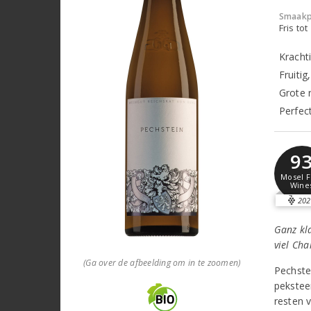
Smaakp
Fris tot
Krachti
Fruitig
Grote r
Perfect
9
Mosel F
Wine
202
Ganz kl
viel Cha
(Ga over de afbeelding om in te zoomen)
Pechste
pekstee
resten 