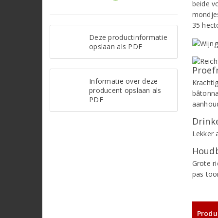
beide v
mondjes
35 hecto
Deze productinformatie
opslaan als PDF
Proef
Informatie over deze
Krachtig
producent opslaan als
bâtonnag
PDF
aanhoud
Drinke
Lekker a
Houdb
Grote r
pas toon
Produ