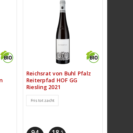
Reichsrat von Buhl Pfalz
n
Reiterpfad HOF GG
Riesling 2021
Fris tot zacht
94
18
,5