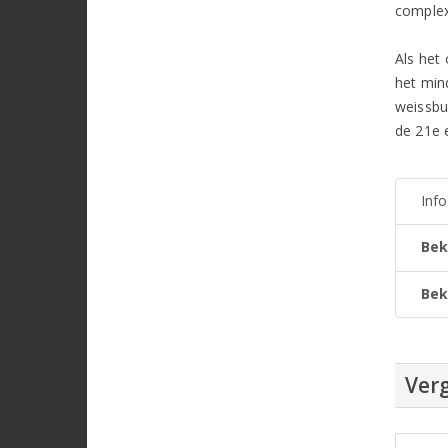
complex
Als het 
het min
weissbu
de 21e 
Inf
Bek
Bek
Verg