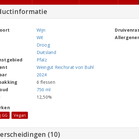
ductinformatie
oort
Wijn
Druivenra
Wit
Allergene
Droog
Duitsland
mstgebied
Pfalz
ent
Weingut Reichsrat von Buhl
aar
2024
pakking
6 flessen
houd
750 ml
l
12,50%
rken
g GG
Vegan
erscheidingen (10)