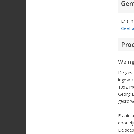
Gem
Er zij
Geef a
Prod
Weing
De gesc
ingewik
1952 me
Georg E
gestorv
Fraaie 
door zij
Deisdes