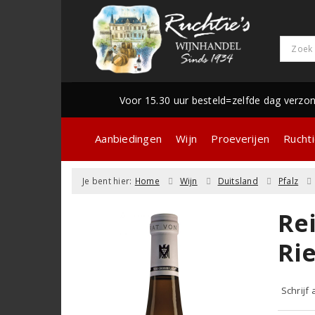
Voor 15.30 uur besteld=zelfde dag verzo
Aanbiedingen
Wijn
Proeverijen
Ruchti
Je bent hier:
Home
Wijn
Duitsland
Pfalz
Re
Rie
Schrijf