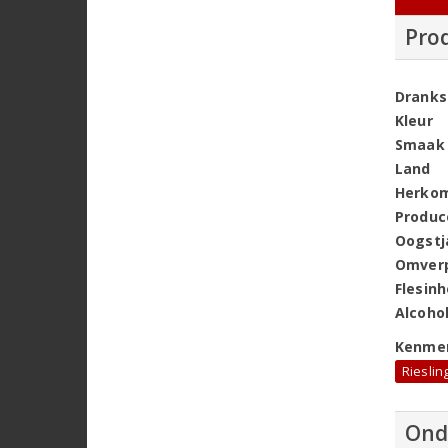
Pro
Dranks
Kleur
Smaak
Land
Herko
Produc
Oogstj
Omver
Flesin
Alcoho
Kenme
Rieslin
Ond