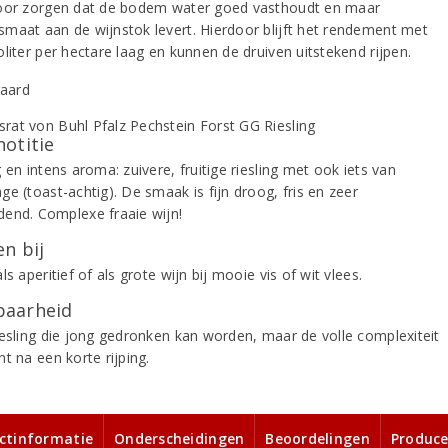
oor zorgen dat de bodem water goed vasthoudt en maar
maat aan de wijnstok levert. Hierdoor blijft het rendement met
liter per hectare laag en kunnen de druiven uitstekend rijpen.
notitie
 en intens aroma: zuivere, fruitige riesling met ook iets van
e (toast-achtig). De smaak is fijn droog, fris en zeer
end. Complexe fraaie wijn!
n bij
ls aperitief of als grote wijn bij mooie vis of wit vlees.
aarheid
iesling die jong gedronken kan worden, maar de volle complexiteit
t na een korte rijping.
ctinformatie
Onderscheidingen
Beoordelingen
Produce