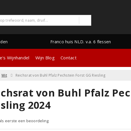
nden
Franco huis NLD. v.a. 6 flessen
e's Wijnhandel
Wijn Blog
Contact
Wit
Reichsrat von Buhl Pfalz Pechstein Forst GG Riesling
ichsrat von Buhl Pfalz Pec
sling 2024
 als eerste een beoordeling