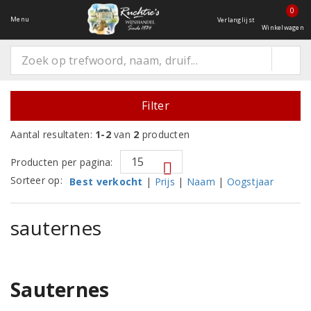
0
Menu
Verlanglijst
Winkelwagen
Filter
Aantal resultaten:
1-2
van
2
producten
Producten per pagina:
Sorteer op:
Best verkocht
|
Prijs
|
Naam
|
Oogstjaar
sauternes
Sauternes