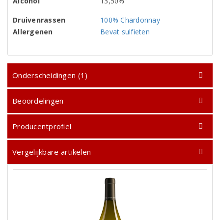
Alcohol
13,50%
Druivenrassen
100% Chardonnay
Allergenen
Bevat sulfieten
Onderscheidingen (1)
Beoordelingen
Producentprofiel
Vergelijkbare artikelen