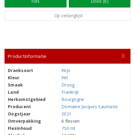
Fles
Doos (6)
Op verlanglijst
Productinformatie
Dranksoort
Wijn
Kleur
Wit
Smaak
Droog
Land
Frankrijk
Herkomstgebied
Bourgogne
Producent
Domaine Jacques Saumaize
Oogstjaar
2021
Omverpakking
6 flessen
Flesinhoud
750 ml