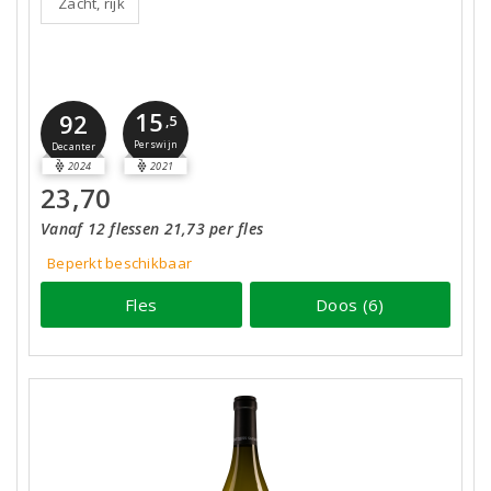
Zacht, rijk
15
92
,5
Perswijn
Decanter
2024
2021
23,70
Vanaf 12 flessen 21,73 per fles
Beperkt beschikbaar
Fles
Doos (6)