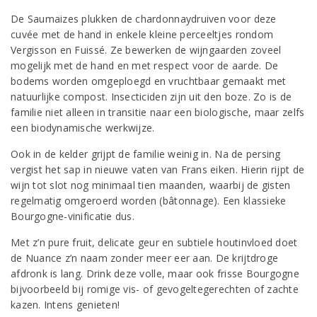
De Saumaizes plukken de chardonnaydruiven voor deze
cuvée met de hand in enkele kleine perceeltjes rondom
Vergisson en Fuissé. Ze bewerken de wijngaarden zoveel
mogelijk met de hand en met respect voor de aarde. De
bodems worden omgeploegd en vruchtbaar gemaakt met
natuurlijke compost. Insecticiden zijn uit den boze. Zo is de
familie niet alleen in transitie naar een biologische, maar zelfs
een biodynamische werkwijze.
Ook in de kelder grijpt de familie weinig in. Na de persing
vergist het sap in nieuwe vaten van Frans eiken. Hierin rijpt de
wijn tot slot nog minimaal tien maanden, waarbij de gisten
regelmatig omgeroerd worden (bâtonnage). Een klassieke
Bourgogne-vinificatie dus.
Met z’n pure fruit, delicate geur en subtiele houtinvloed doet
de Nuance z’n naam zonder meer eer aan. De krijtdroge
afdronk is lang. Drink deze volle, maar ook frisse Bourgogne
bijvoorbeeld bij romige vis- of gevogeltegerechten of zachte
kazen. Intens genieten!