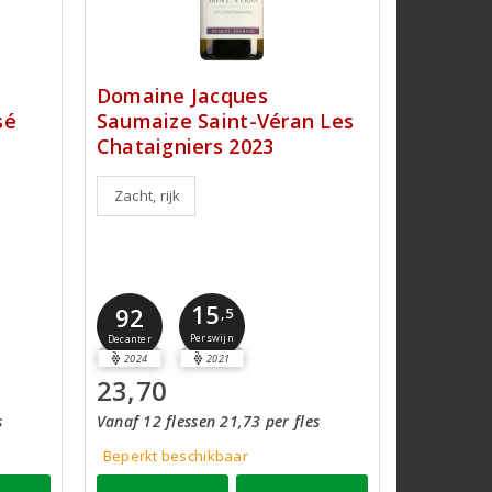
Domaine Jacques
sé
Saumaize Saint-Véran Les
Chataigniers 2023
Zacht, rijk
15
92
,5
Perswijn
Decanter
2024
2021
23,70
s
Vanaf 12 flessen 21,73 per fles
Beperkt beschikbaar