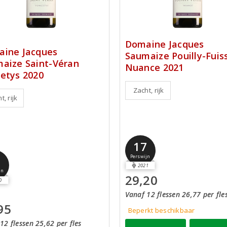
Domaine Jacques
ine Jacques
Saumaize Pouilly-Fuis
aize Saint-Véran
Nuance 2021
etys 2020
Zacht, rijk
t, rijk
17
6
Perswijn
2021
jn
29,20
0
Vanaf 12 flessen 26,77 per fle
95
Beperkt beschikbaar
12 flessen 25,62 per fles