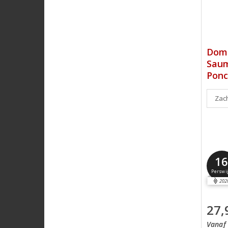
Doma
Saum
Ponc
Zach
1
Perswi
202
27,
Vanaf 