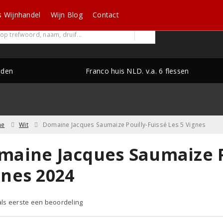
s Wijnhandel
Wijn Blog
Contact
nden
Franco huis NLD. v.a. 6 flessen
ne
Wit
Domaine Jacques Saumaize Pouilly-Fuissé Les 5 Vignes
maine Jacques Saumaize Po
gnes 2024
 als eerste een beoordeling