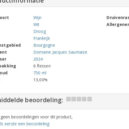
ductinformatie
oort
Wijn
Druivenra
Wit
Allergene
Droog
Frankrijk
mstgebied
Bourgogne
ent
Domaine Jacques Saumaize
aar
2024
pakking
6 flessen
houd
750 ml
l
13,00%
iddelde beoordeling:
n geen beoordelingen voor dit product,
ls eerste een beoordeling