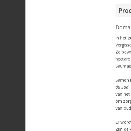
Prod
Domai
In het 
Vergiss
Ze bewe
hectare
Saumaiz
Samen m
du Sud
,
van het
om zorg
van oud
Er word
Zijn de