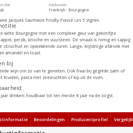
rofiel
Herkomst
ijk
Frankrijk - Bourgogne
notitie
ge witte Bourgogne met een complexe geur van gekonfijte
, appel, perzik, brioche en vuursteen. De smaak is romig en sappig
r citrusfruit en opwekkende zuren. Lange, krijtdroge afdronk met
an amandel en toast.
n bij
ende wijn om zo van te genieten. Ook fraai bij gegrilde zalm of
et kruiden, pasta met zeevruchten of kip uit de oven.
aarheid
 jaar drinken; houdbaar tot ten minste 8 jaar na de oogst.
ctinformatie
Beoordelingen
Producentprofiel
Vergelij