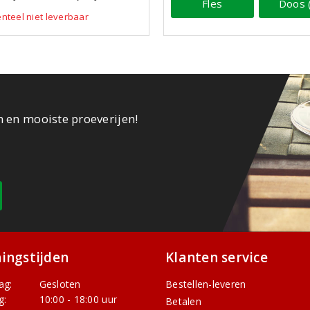
Fles
Doos 
teel niet leverbaar
n en mooiste proeverijen!
ingstijden
Klanten service
ag:
Gesloten
Bestellen-leveren
g:
10:00 - 18:00 uur
Betalen