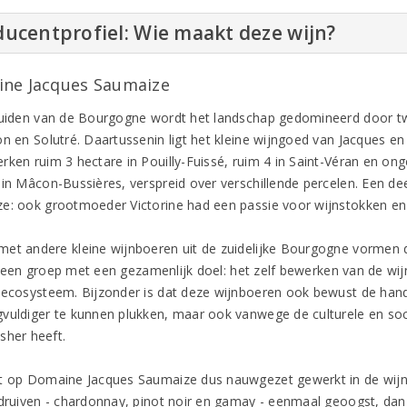
ucentprofiel: Wie maakt deze wijn?
ne Jacques Saumaize
zuiden van de Bourgogne wordt het landschap gedomineerd door t
on en Solutré. Daartussenin ligt het kleine wijngoed van Jacques e
rken ruim 3 hectare in Pouilly-Fuissé, ruim 4 in Saint-Véran en on
 in Mâcon-Bussières, verspreid over verschillende percelen. Een dee
e: ook grootmoeder Victorine had een passie voor wijnstokken en 
et andere kleine wijnboeren uit de zuidelijke Bourgogne vormen
 een groep met een gezamenlijk doel: het zelf bewerken van de wi
 ecosysteem. Bijzonder is dat deze wijnboeren ook bewust de handm
vuldiger te kunnen plukken, maar ook vanwege de culturele en soc
sher heeft.
t op Domaine Jacques Saumaize dus nauwgezet gewerkt in de wijnga
 druiven - chardonnay, pinot noir en gamay - eenmaal geoogst, dan 