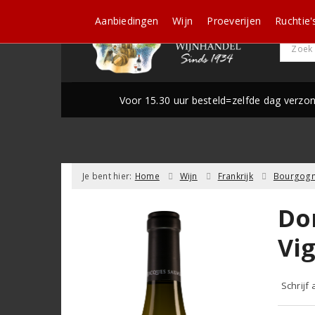
Aanbiedingen
Wijn
Proeverijen
Ruchtie'
Voor 15.30 uur besteld=zelfde dag verzo
Je bent hier:
Home
Wijn
Frankrijk
Bourgog
Do
Vi
Schrijf