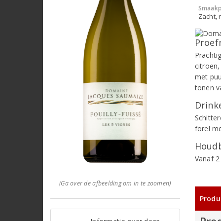
Smaakp
Zacht, r
Proef
Prachti
citroen
met puu
tonen v
Drinke
Schitter
forel m
Houdb
Vanaf 2
(Ga over de afbeelding om in te zoomen)
Produ