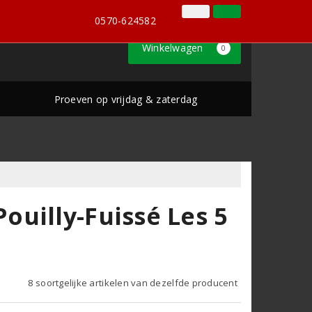
0570-624582
Inloggen
Klantenservice
0570-624582
Winkelwagen
0
Proeven op vrijdag & zaterdag
uilly-Fuissé Les 5
8 soortgelijke artikelen van dezelfde producent