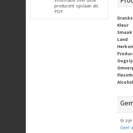
Pro
Informatie over deze
producent opslaan als
PDF
Dranks
Kleur
Smaak
Land
Herko
Produc
Oogstj
Omver
Flesin
Alcoho
Gem
Er zij
Geef a