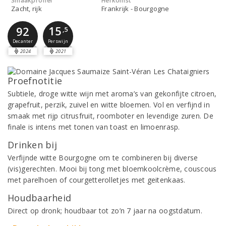
Smaakprofiel
Herkomst
Zacht, rijk
Frankrijk - Bourgogne
15
92
,5
Perswijn
Decanter
2024
2021
Proefnotitie
Subtiele, droge witte wijn met aroma’s van gekonfijte citroen,
grapefruit, perzik, zuivel en witte bloemen. Vol en verfijnd in
smaak met rijp citrusfruit, roomboter en levendige zuren. De
finale is intens met tonen van toast en limoenrasp.
Drinken bij
Verfijnde witte Bourgogne om te combineren bij diverse
(vis)gerechten. Mooi bij tong met bloemkoolcrème, couscous
met parelhoen of courgetterolletjes met geitenkaas.
Houdbaarheid
Direct op dronk; houdbaar tot zo’n 7 jaar na oogstdatum.