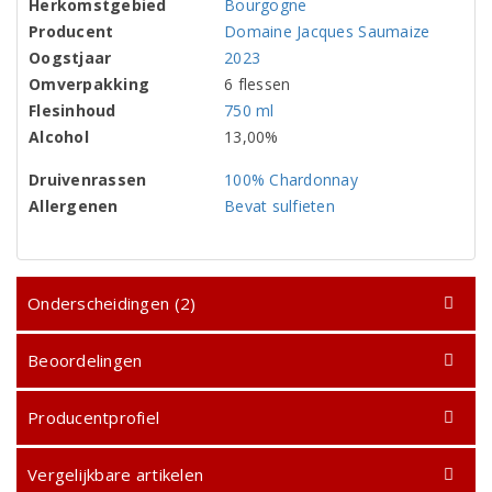
Herkomstgebied
Bourgogne
Producent
Domaine Jacques Saumaize
Oogstjaar
2023
Omverpakking
6 flessen
Flesinhoud
750 ml
Alcohol
13,00%
Druivenrassen
100% Chardonnay
Allergenen
Bevat sulfieten
Onderscheidingen (2)
Beoordelingen
Producentprofiel
Vergelijkbare artikelen