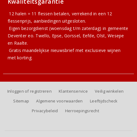
Kwaliteitsgarantie
12 halen = 11 flessen betalen, verrekend in een 12
flessenprijs, aanbiedingen uitgesloten.
Eigen bezorgdienst (woensdag t/m zaterdag) in gemeente
Deventer eo. Twello, Epse, Gorssel, Eefde, Olst, Wesepe
en Raalte.
Gratis
maandelijkse nieuwsbrief
met exclusieve wijnen
met korting.
Inloggen of registreren
Klantenservice
Veilig winkelen
Sitemap
Algemene voorwaarden
Leeftijdscheck
Privacybeleid
Herroepingsrecht