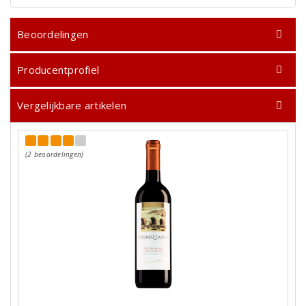
Beoordelingen
Producentprofiel
Vergelijkbare artikelen
(2 beoordelingen)