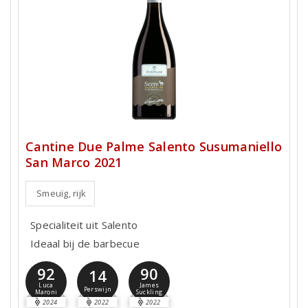
Cantine Due Palme Salento Susumaniello
San Marco 2021
Smeuïg, rijk
Specialiteit uit Salento
Ideaal bij de barbecue
92
90
14
Luca
James
Perswijn
Maroni
Suckling
2024
2022
2022