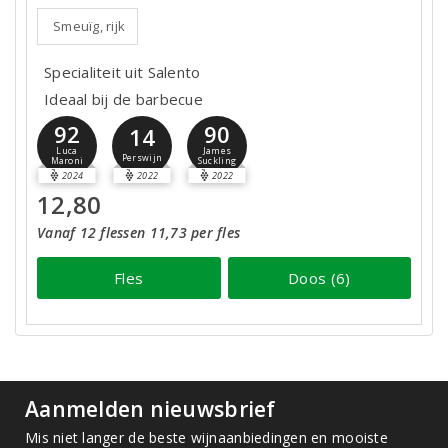
Smeuïg, rijk
Specialiteit uit Salento
Ideaal bij de barbecue
92
90
14
Luca
James
Perswijn
Maroni
Suckling
2024
2022
2022
12,80
Vanaf 12 flessen 11,73 per fles
Fles
Doos (6)
Aanmelden nieuwsbrief
Mis niet langer de beste wijnaanbiedingen en mooiste