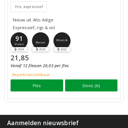
Fris, expressief
Nieuw uit Alto Adige
Expressief, rijp & vol
91
WineLife
Merum
Vinous
2024
2024
2022
21,85
Vanaf 12 flessen 20,03 per fles
Beperkt beschikbaar
Fles
Doos (6)
Aanmelden nieuwsbrief