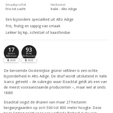
Smaakprofiel
Herkomst
Fris tot zacht
Italië - Alto Adige
Een bijzondere specialiteit uit Alto Adige
Fris, fruitig en sappig van smaak
Lekker bij kip, schnitzel of kaasfondue
17
93
Jancis
Wine
Robinson
Enthusiast
2024
2023
De beroemde Oostenrijkse grüner veltliner is een echte
bijzonderheid in Alto Adige. De druif wordt uitsluitend in Valle
Isarco geteeld – de subregio waar Eisacktal geldt als een van
de meest vooraanstaande producenten –, maar wel al sinds
1880!
Eisacktal oogst de druiven van maar 27 hectaren
bergwijngaarden op zo’n 500 tot 800 meter hoogte. Deze