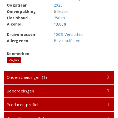
Oogstjaar
2025
Omverpakking
6 flessen
Flesinhoud
750 ml
Alcohol
13,00%
Druivenrassen
100% Verdicchio
Allergenen
Bevat sulfieten
Kenmerken
Vegan
Onderscheidingen (1)
Beoordelingen
Producentprofiel