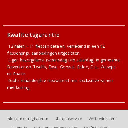
Kwaliteitsgarantie
12 halen = 11 flessen betalen, verrekend in een 12
flessenprijs, aanbiedingen uitgesloten.
Eigen bezorgdienst (woensdag t/m zaterdag) in gemeente
Deventer eo. Twello, Epse, Gorssel, Eefde, Olst, Wesepe
en Raalte.
Gratis
maandelijkse nieuwsbrief
met exclusieve wijnen
met korting.
Inloggen of registreren
Klantenservice
Veilig winkelen
Sitemap
Algemene voorwaarden
Leeftijdscheck