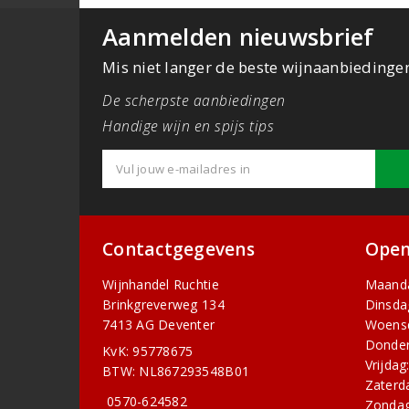
Aanmelden nieuwsbrief
Mis niet langer de beste wijnaanbiedinge
De scherpste aanbiedingen
Handige wijn en spijs tips
Contactgegevens
Open
Wijnhandel Ruchtie
Maand
Brinkgreverweg 134
Dinsda
7413 AG Deventer
Woens
Donder
KvK: 95778675
Vrijdag
BTW: NL867293548B01
Zaterd
0570-624582
Zondag