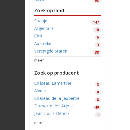
63
Zoek op land
Spanje
147
Argentinië
10
Chili
6
Australië
3
Verenigde Staten
38
meer
Zoek op producent
Château Lamartine
3
Alvear
8
Château de la Jaubertie
8
Domaine de l'Arjolle
40
Jean-Louis Denois
1
meer