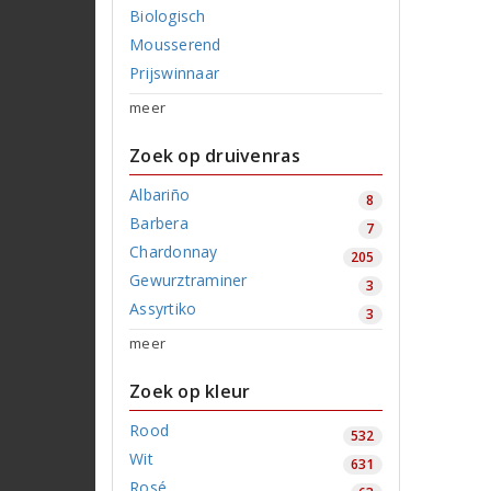
Biologisch
Mousserend
Prijswinnaar
meer
Zoek op druivenras
Albariño
8
Barbera
7
Chardonnay
205
Gewurztraminer
3
Assyrtiko
3
meer
Zoek op kleur
Rood
532
Wit
631
Rosé