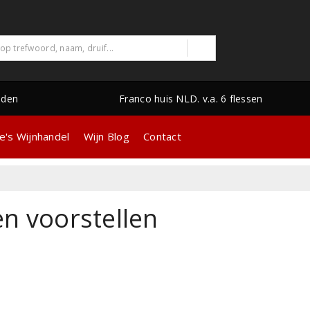
nden
Franco huis NLD. v.a. 6 flessen
e's Wijnhandel
Wijn Blog
Contact
n voorstellen