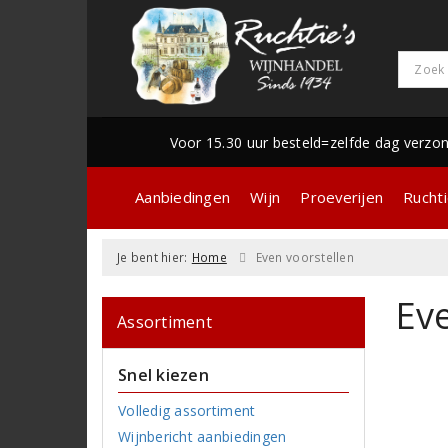
Voor 15.30 uur besteld=zelfde dag verzo
Aanbiedingen
Wijn
Proeverijen
Ruchti
Je bent hier:
Home
Even voorstellen
Eve
Assortiment
Snel kiezen
Volledig assortiment
Wijnbericht aanbiedingen