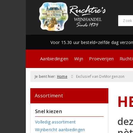
Voor 15.30 uur besteld=zelfde dag verzo
Aanbiedingen
Wijn
Proeverijen
Ruchti
Je bent hier:
Home
Exclusief van DeMorgenzon
H
Assortiment
Snel kiezen
dez
Volledig assortiment
nèt
Wijnbericht aanbiedingen