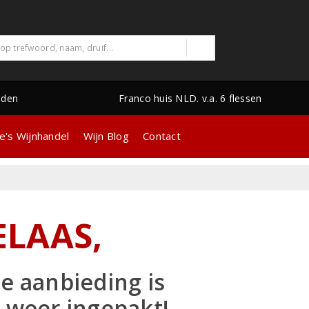
nden
Franco huis NLD. v.a. 6 flessen
e's Wijnhandel
Wijn Blog
Contact
ELAAS,
e aanbieding is
 weer ingepakt!