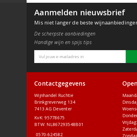
Aanmelden nieuwsbrief
Mis niet langer de beste wijnaanbiedinge
De scherpste aanbiedingen
Handige wijn en spijs tips
Contactgegevens
Open
Wijnhandel Ruchtie
Maand
Brinkgreverweg 134
Dinsda
7413 AG Deventer
Woens
Donder
KvK: 95778675
Vrijdag
BTW: NL867293548B01
Zaterd
0570-624582
Zondag