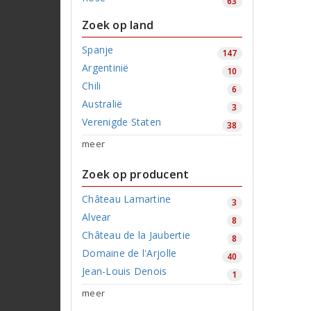
63
Zoek op land
Spanje
147
Argentinië
10
Chili
6
Australië
3
Verenigde Staten
38
meer
Zoek op producent
Château Lamartine
3
Alvear
8
Château de la Jaubertie
8
Domaine de l'Arjolle
40
Jean-Louis Denois
1
meer