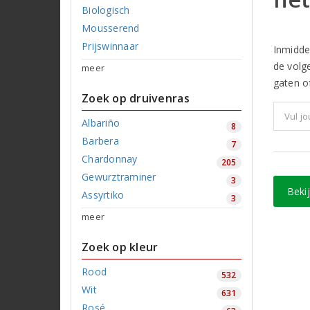
Biologisch
Mousserend
Prijswinnaar
Inmidde
de volg
meer
gaten of
Zoek op druivenras
Albariño
8
Barbera
7
Chardonnay
205
Gewurztraminer
3
Beki
Assyrtiko
3
meer
Zoek op kleur
Rood
532
Wit
631
Rosé