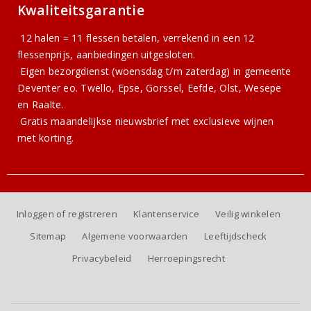
Kwaliteitsgarantie
12 halen = 11 flessen betalen, verrekend in een 12
flessenprijs, aanbiedingen uitgesloten.
Eigen bezorgdienst (woensdag t/m zaterdag) in gemeente
Deventer eo. Twello, Epse, Gorssel, Eefde, Olst, Wesepe
en Raalte.
Gratis
maandelijkse nieuwsbrief
met exclusieve wijnen
met korting.
Inloggen of registreren
Klantenservice
Veilig winkelen
Sitemap
Algemene voorwaarden
Leeftijdscheck
Privacybeleid
Herroepingsrecht