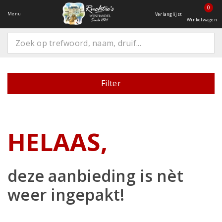
0
Menu
Verlanglijst
Winkelwagen
Filter
HELAAS,
deze aanbieding is
nèt
weer ingepakt!