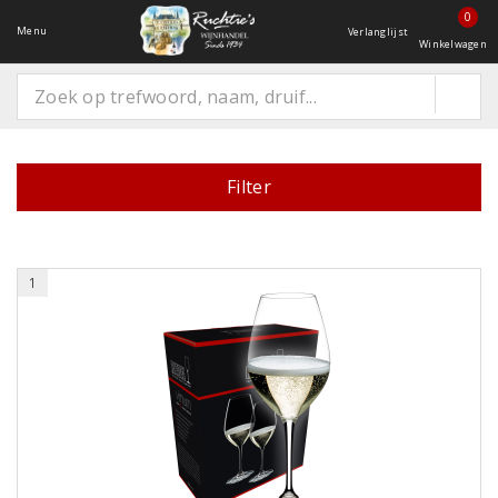
0
Menu
Verlanglijst
Winkelwagen
Filter
1