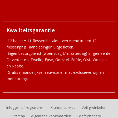
Kwaliteitsgarantie
12 halen = 11 flessen betalen, verrekend in een 12
flessenprijs, aanbiedingen uitgesloten.
Eigen bezorgdienst (woensdag t/m zaterdag) in gemeente
Deventer eo. Twello, Epse, Gorssel, Eefde, Olst, Wesepe
en Raalte.
Gratis
maandelijkse nieuwsbrief
met exclusieve wijnen
met korting.
Inloggen of registreren
Klantenservice
Veilig winkelen
Sitemap
Algemene voorwaarden
Leeftijdscheck