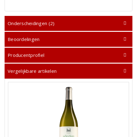
Onderscheidingen (2)
Beoordelingen
Producentprofiel
Vergelijkbare artikelen