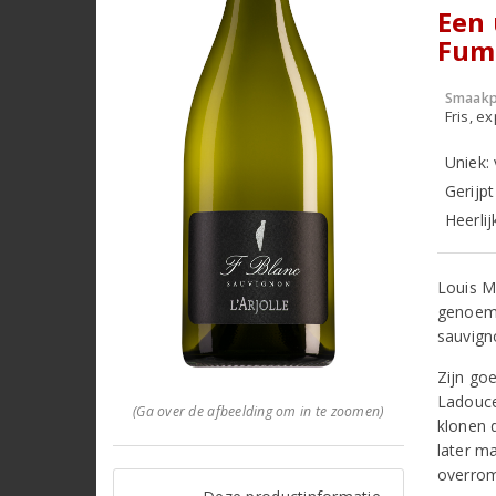
Een 
Fum
Smaakp
Fris, e
Uniek:
Gerijp
Heerli
Louis M
genoemd
sauvign
Zijn go
Ladouce
(Ga over de afbeelding om in te zoomen)
klonen d
later m
overrom