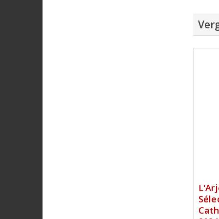
Verg
L'Ar
Séle
Cath