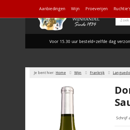
Aanbiedingen
Wijn
Proeverijen
Ruchtie'
Voor 15.30 uur besteld=zelfde dag verzo
Je bent hier:
Home
Wijn
Frankrijk
Languedo
Do
Sa
Schrijf