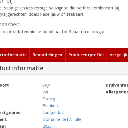
n bij
de, sappige en iets romige sauvignon die perfect combineert bij
 (vis)gerechten, zoals kabeljauw of zeebaars.
aarheid
 op dronk; tenminste houdbaar tot 3 jaar na de oogst.
ctinformatie
Beoordelingen
Producentprofiel
Vergelij
ductinformatie
oort
Wijn
Druivenra
Wit
Allergene
Droog
Frankrijk
mstgebied
Languedoc
ent
Domaine de l'Arjolle
aar
2025