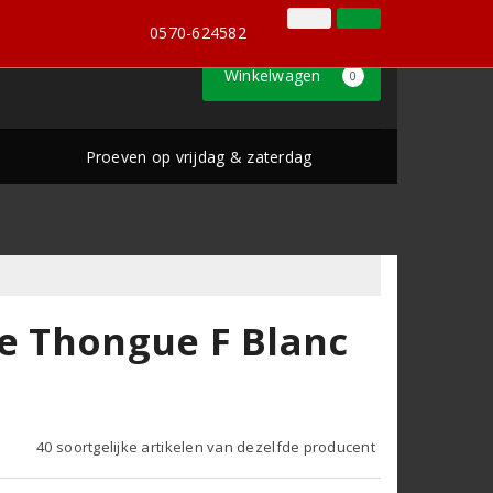
0570-624582
Inloggen
Klantenservice
0570-624582
Winkelwagen
0
Proeven op vrijdag & zaterdag
de Thongue F Blanc
40 soortgelijke artikelen van dezelfde producent