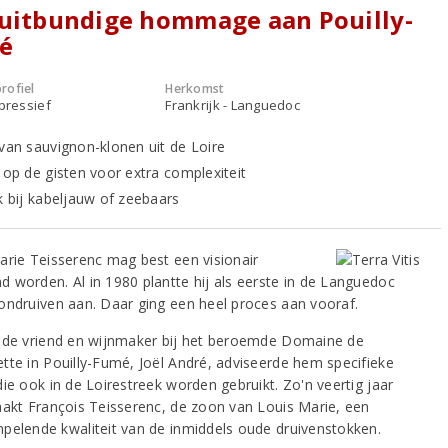
uitbundige hommage aan Pouilly-
é
rofiel
Herkomst
xpressief
Frankrijk - Languedoc
 van sauvignon-klonen uit de Loire
t op de gisten voor extra complexiteit
jk bij kabeljauw of zeebaars
arie Teisserenc mag best een visionair
 worden. Al in 1980 plantte hij als eerste in de Languedoc
ondruiven aan. Daar ging een heel proces aan vooraf.
ede vriend en wijnmaker bij het beroemde Domaine de
tte in Pouilly-Fumé, Joël André, adviseerde hem specifieke
ie ook in de Loirestreek worden gebruikt. Zo'n veertig jaar
aakt François Teisserenc, de zoon van Louis Marie, een
pelende kwaliteit van de inmiddels oude druivenstokken.