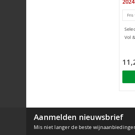
2024
Fris
Sele
Vol 
11,
Aanmelden nieuwsbrief
Mis niet langer de beste wijnaanbiedinge