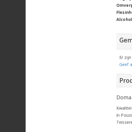
Omver
Flesin
Alcoho
Gem
Er zij
Geef a
Prod
Domain
Kwalitei
in Pouz
Teissere