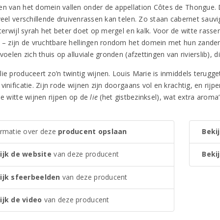
en van het domein vallen onder de appellation Côtes de Thongue. D
 veel verschillende druivenrassen kan telen. Zo staan cabernet sauv
, terwijl syrah het beter doet op mergel en kalk. Voor de witte ras
r – zijn de vruchtbare hellingen rondom het domein met hun zande
 voelen zich thuis op alluviale gronden (afzettingen van rivierslib),
ie produceert zo’n twintig wijnen. Louis Marie is inmiddels terugge
vinificatie. Zijn rode wijnen zijn doorgaans vol en krachtig, en rijpe
le witte wijnen rijpen op de
lie
(het gistbezinksel), wat extra aroma
ormatie over deze
producent opslaan
Bekij
ijk de website
van deze producent
Bekij
ijk sfeerbeelden
van deze producent
ijk de video
van deze producent