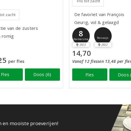
Fris tot zacht
De favoriet van François
 tot zacht
Geurig, vol & gelaagd
ctie van de zusters
8
& romig
Perswijn
Hamersma
2023
2022
14,70
25
per fles
Vanaf 12 flessen 13,48 per fle
Fles
Doos (6)
Fles
Doos 
n en mooiste proeverijen!