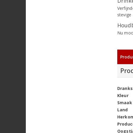
Drinke
Verfijn
stevige
Houdb
Nu mooi
Produ
Pro
Dranks
Kleur
Smaak
Land
Herko
Produc
Oogstj