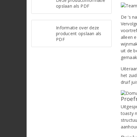
Deze productinformatie
opslaan als PDF
De ‘s na
Vervolg
Informatie over deze
voortref
producent opslaan als
alleen 
PDF
wijnmak
uit de 
gemaak
Uiteraa
het zui
druif j
Proef
Uitgesp
toasty 
structuu
aanhoud