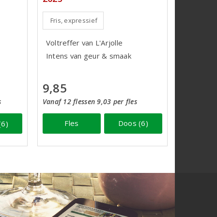
Fris, expressief
Voltreffer van L'Arjolle
Intens van geur & smaak
9,85
Vanaf 12 flessen 9,03 per fles
s
Fles
Doos (6)
(6)