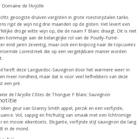
chts geoogste druiven vergisten in grote roestvrijstalen tanks.
ens rijpt de wijn nog drie maanden op de gisten. Het levert een
felijke droge witte wijn op, die de naam F Blanc draagt. Dit is niet
een hommage aan de belangrijke rol van de Pouilly-Fumé-
er eind jaren zeventig, maar ook een knipoog naar de topcuvées
beroemde Loirestreek die op een vergelijkbare manier worden
t.
rd heeft deze Languedoc-Sauvignon door het warmere weer in
den meer rondheid, maar dat is voor veel liefhebbers van deze
uist een pré.
notitie
roken geur van Granny Smith appel, perzik en een verfijnde,
nuance. Vol, sappig en frisfruitig van smaak met een lichtromige
r en mooie eikentoets. Elegante, verfijnde stijl sauvignon die lang
t in de mond.