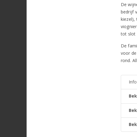
De wijn
bedrijf
kiezel)
viognie
tot slot
De famil
voor de 
rond. Al
Inf
Bek
Bek
Bek