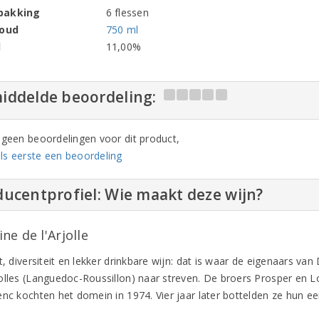
pakking
6 flessen
houd
750 ml
l
11,00%
iddelde beoordeling:
n geen beoordelingen voor dit product,
ls eerste een beoordeling
ucentprofiel: Wie maakt deze wijn?
e de l'Arjolle
t, diversiteit en lekker drinkbare wijn: dat is waar de eigenaars van
olles (Languedoc-Roussillon) naar streven. De broers Prosper en L
nc kochten het domein in 1974. Vier jaar later bottelden ze hun eer