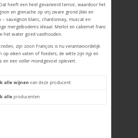
at heeft een heel gevarieerd terroir, waardoor het
ignon en grenache op vrij zware grond (klei en
sen – sauvignon blanc, chardonnay, muscat en
rige mergelbodems ideaal. Merlot en cabernet franc
 die het water goed vasthouden.
treden, zijn zoon François is nu verantwoordelijk
n op eiken vaten of foeders; de witte zijn rijp en
’s en een voller mondgevoel oplevert.
k alle wijnen
van deze producent
k alle
producenten