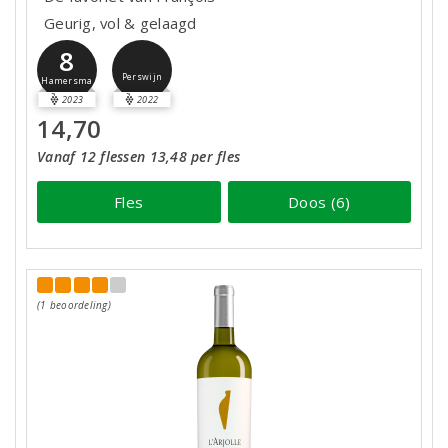
Geurig, vol & gelaagd
8
Perswijn
Hamersma
2023
2022
14,70
Vanaf 12 flessen 13,48 per fles
Fles
Doos (6)
(1 beoordeling)