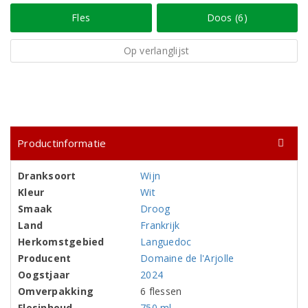
Fles
Doos (6)
Op verlanglijst
Productinformatie
Dranksoort
Wijn
Kleur
Wit
Smaak
Droog
Land
Frankrijk
Herkomstgebied
Languedoc
Producent
Domaine de l'Arjolle
Oogstjaar
2024
Omverpakking
6 flessen
Flesinhoud
750 ml