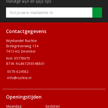
Handige wijn en spijs tips
Contactgegevens
Wijnhandel Ruchtie
Brinkgreverweg 134
7413 AG Deventer
KvK: 95778675
BTW: NL867293548B01
0570-624582
info@ruchtie.nl
Openingstijden
Maandag:
Gesloten