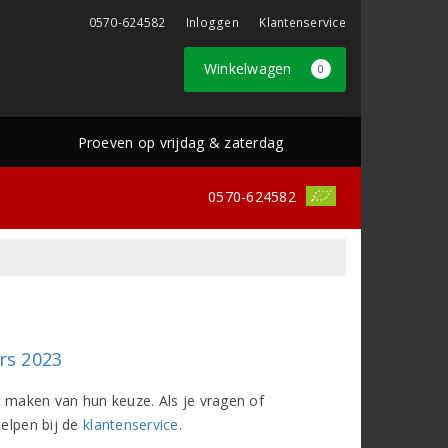
0570-624582
Inloggen
Klantenservice
Winkelwagen
0
Proeven op vrijdag & zaterdag
0570-624582
rs 2023
het maken van hun keuze. Als je vragen of
helpen bij de
klantenservice
.