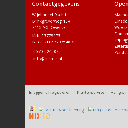
Contactgegevens
Open
Wijnhandel Ruchtie
Maand
Brinkgreverweg 134
Dinsda
7413 AG Deventer
Woens
Donder
KvK: 95778675
Vrijdag
BTW: NL867293548B01
Zaterd
0570-624582
Zondag
info@ruchtie.nl
Inloggen of registreren
Klantenservice
Veilig wi