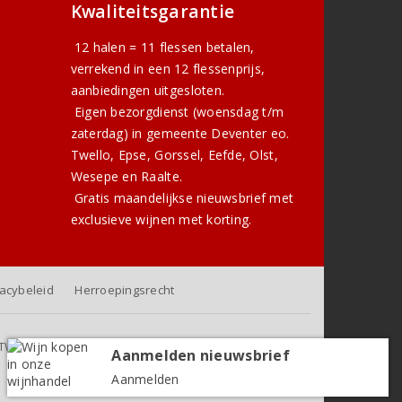
Kwaliteitsgarantie
12 halen = 11 flessen betalen,
verrekend in een 12 flessenprijs,
aanbiedingen uitgesloten.
Eigen bezorgdienst (woensdag t/m
zaterdag) in gemeente Deventer eo.
Twello, Epse, Gorssel, Eefde, Olst,
Wesepe en Raalte.
Gratis
maandelijkse nieuwsbrief
met
exclusieve wijnen met korting.
vacybeleid
Herroepingsrecht
f BTW, exclusief eventuele verzendkosten (voor orders tot 6
Aanmelden nieuwsbrief
flessen)
Aanmelden