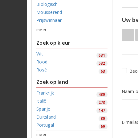
Biologisch
Mousserend
Uw be
Prijswinnaar
meer
Zoek op kleur
Wit
631
Rood
532
Rosé
Beo
63
Zoek op land
Naam o
Frankrijk
480
Italië
273
Spanje
147
Duitsland
80
E-maila
Portugal
69
meer