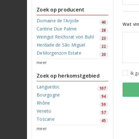
Zoek op producent
Domaine de l'Arjolle
40
Wat vin
Cantine Due Palme
28
Weingut Reichsrat von Buhl
23
Herdade de São Miguel
22
DeMorgenzon Estate
20
meer
Ik 
Zoek op herkomstgebied
Languedoc
107
Bourgogne
94
Rhône
59
Veneto
57
Toscane
45
meer