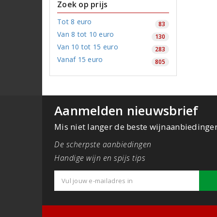
Zoek op prijs
Tot 8 euro
83
Van 8 tot 10 euro
130
Van 10 tot 15 euro
283
Vanaf 15 euro
805
Aanmelden nieuwsbrief
Mis niet langer de beste wijnaanbiedinge
De scherpste aanbiedingen
Handige wijn en spijs tips