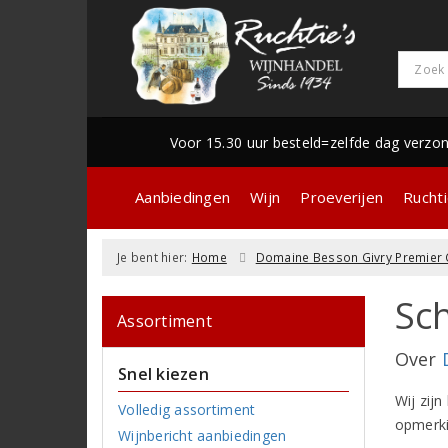
Voor 15.30 uur besteld=zelfde dag verzo
Aanbiedingen
Wijn
Proeverijen
Ruchti
Je bent hier:
Home
Domaine Besson Givry Premier C
Sch
Assortiment
Over
Snel kiezen
Wij zijn
Volledig assortiment
opmerki
Wijnbericht aanbiedingen